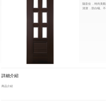
隔音佳 ．時尚美觀
清潔 ．防白蟻、
詳細介紹
商品介紹