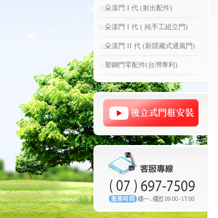
朵漾門 I 代 (射出配件)
朵漾門 I 代 ( 純手工組立門)
朵漾門 II 代 (新隱藏式通風門)
塑鋼門零配件(台灣專利)