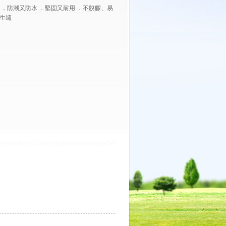
 ．防潮又防水 ．堅固又耐用 ．不脫膠、易
不生鏽