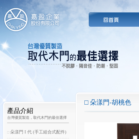
朵漾門-胡桃色
產品介紹
台灣優質製造，取代木門的最佳選擇
朵漾門 I 代 (手工組合式配件)