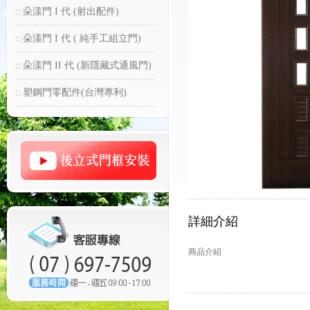
朵漾門 I 代 (射出配件)
朵漾門 I 代 ( 純手工組立門)
朵漾門 II 代 (新隱藏式通風門)
塑鋼門零配件(台灣專利)
詳細介紹
商品介紹