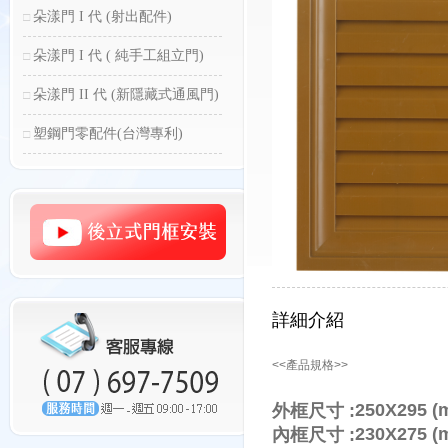
朵漾門 I 代 (射出配件)
朵漾門 I 代 ( 純手工組立門)
朵漾門 II 代 (新隱藏式通風門)
塑鋼門零配件(台灣專利)
詳細介紹
<<產品規格>>
250X295 
外框尺寸 :
230X275 (
內框尺寸 :